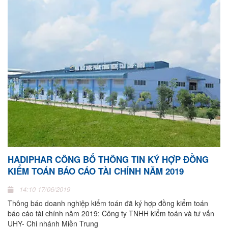
HADIPHAR CÔNG BỐ THÔNG TIN KÝ HỢP ĐỒNG
KIỂM TOÁN BÁO CÁO TÀI CHÍNH NĂM 2019
14:10 17/06/2019
Thông báo doanh nghiệp kiểm toán đã ký hợp đồng kiểm toán
báo cáo tài chính năm 2019: Công ty TNHH kiểm toán và tư vấn
UHY- Chi nhánh Miền Trung