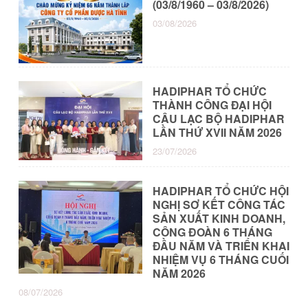
(03/8/1960 – 03/8/2026)
03/08/2026
HADIPHAR TỔ CHỨC
THÀNH CÔNG ĐẠI HỘI
CÂU LẠC BỘ HADIPHAR
LẦN THỨ XVII NĂM 2026
23/07/2026
HADIPHAR TỔ CHỨC HỘI
NGHỊ SƠ KẾT CÔNG TÁC
SẢN XUẤT KINH DOANH,
CÔNG ĐOÀN 6 THÁNG
ĐẦU NĂM VÀ TRIỂN KHAI
NHIỆM VỤ 6 THÁNG CUỐI
NĂM 2026
08/07/2026