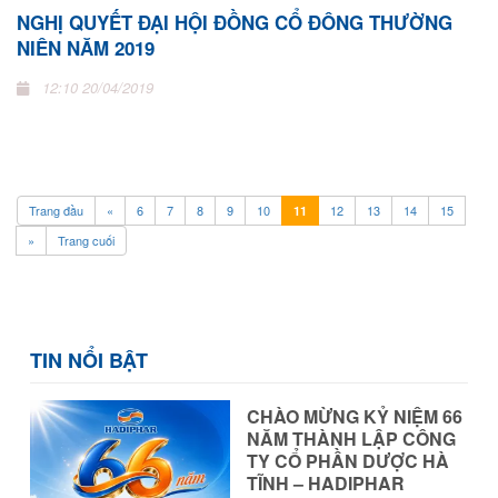
NGHỊ QUYẾT ĐẠI HỘI ĐỒNG CỔ ĐÔNG THƯỜNG
NIÊN NĂM 2019
12:10 20/04/2019
Trang đầu
«
6
7
8
9
10
12
13
14
15
11
»
Trang cuối
TIN NỔI BẬT
CHÀO MỪNG KỶ NIỆM 66
NĂM THÀNH LẬP CÔNG
TY CỔ PHẦN DƯỢC HÀ
TĨNH – HADIPHAR