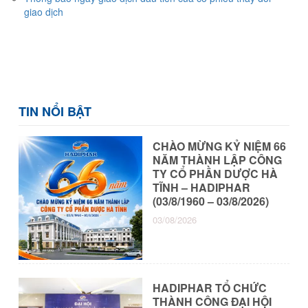
giao dịch
TIN NỔI BẬT
CHÀO MỪNG KỶ NIỆM 66
NĂM THÀNH LẬP CÔNG
TY CỔ PHẦN DƯỢC HÀ
TĨNH – HADIPHAR
(03/8/1960 – 03/8/2026)
03/08/2026
HADIPHAR TỔ CHỨC
THÀNH CÔNG ĐẠI HỘI