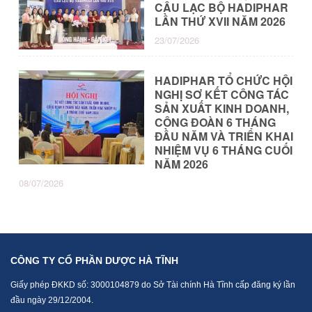
CÂU LẠC BỘ HADIPHAR
LẦN THỨ XVII NĂM 2026
23/07/2026
HADIPHAR TỔ CHỨC HỘI
NGHỊ SƠ KẾT CÔNG TÁC
SẢN XUẤT KINH DOANH,
CÔNG ĐOÀN 6 THÁNG
ĐẦU NĂM VÀ TRIỂN KHAI
NHIỆM VỤ 6 THÁNG CUỐI
NĂM 2026
08/07/2026
CÔNG TY CỔ PHẦN DƯỢC HÀ TĨNH
Giấy phép ĐKKD số: 3000104879 do Sở Tài chính Hà Tĩnh cấp đăng ký lần
đầu ngày 29/12/2004.