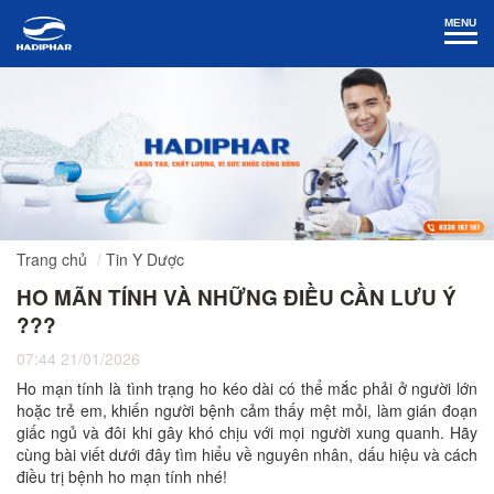
MENU
Trang chủ
Tin Y Dược
HO MÃN TÍNH VÀ NHỮNG ĐIỀU CẦN LƯU Ý
???
07:44 21/01/2026
Ho mạn tính là tình trạng ho kéo dài có thể mắc phải ở người lớn
hoặc trẻ em, khiến người bệnh cảm thấy mệt mỏi, làm gián đoạn
giấc ngủ và đôi khi gây khó chịu với mọi người xung quanh. Hãy
cùng bài viết dưới đây tìm hiểu về nguyên nhân, dấu hiệu và cách
điều trị bệnh ho mạn tính nhé!