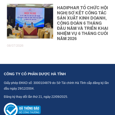
HADIPHAR TỔ CHỨC HỘI
NGHỊ SƠ KẾT CÔNG TÁC
SẢN XUẤT KINH DOANH,
CÔNG ĐOÀN 6 THÁNG
ĐẦU NĂM VÀ TRIỂN KHAI
NHIỆM VỤ 6 THÁNG CUỐI
NĂM 2026
08/07/2026
CÔNG TY CỔ PHẦN DƯỢC HÀ TĨNH
Giấy phép ĐKKD số: 3000104879 do Sở Tài chính Hà Tĩnh cấp đăng ký lần
đầu ngày 29/12/2004.
Đăng ký thay đổi lần thứ 21, ngày 22/09/2025.