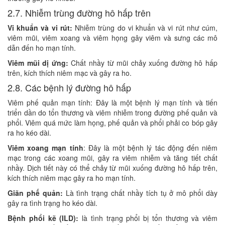
2.7. Nhiễm trùng đường hô hấp trên
Vi khuẩn và vi rút:
Nhiễm trùng do vi khuẩn và vi rút như cúm,
viêm mũi, viêm xoang và viêm họng gây viêm và sưng các mô
dẫn đến ho mạn tính.
Viêm mũi dị ứng:
Chất nhầy từ mũi chảy xuống đường hô hấp
trên, kích thích niêm mạc và gây ra ho.
2.8. Các bệnh lý đường hô hấp
Viêm phế quản mạn tính: Đây là một bệnh lý mạn tính và tiến
triển dần do tổn thương và viêm nhiễm trong đường phế quản và
phổi. Viêm quá mức làm họng, phế quản và phổi phải co bóp gây
ra ho kéo dài.
Viêm xoang mạn tính
: Đây là một bệnh lý tác động đến niêm
mạc trong các xoang mũi, gây ra viêm nhiễm và tăng tiết chất
nhầy. Dịch tiết này có thể chảy từ mũi xuống đường hô hấp trên,
kích thích niêm mạc gây ra ho mạn tính.
Giãn phế quản:
Là tình trạng chất nhầy tích tụ ở mô phổi dày
gây ra tình trạng ho kéo dài.
Bệnh phổi kẽ (ILD):
là tình trạng phổi bị tổn thương và viêm