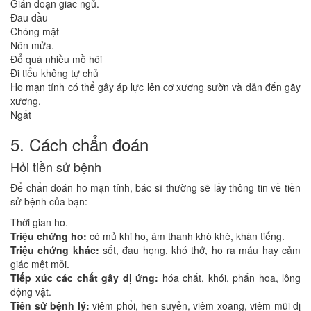
Gián đoạn giấc ngủ.
Đau đầu
Chóng mặt
Nôn mửa.
Đổ quá nhiều mồ hôi
Đi tiểu không tự chủ
Ho mạn tính có thể gây áp lực lên cơ xương sườn và dẫn đến gãy
xương.
Ngất
5. Cách chẩn đoán
Hỏi tiền sử bệnh
Để chẩn đoán ho mạn tính, bác sĩ thường sẽ lấy thông tin về tiền
sử bệnh của bạn:
Thời gian ho.
Triệu chứng ho:
có mủ khi ho, âm thanh khò khè, khàn tiếng.
Triệu chứng khác:
sốt, đau họng, khó thở, ho ra máu hay cảm
giác mệt mỏi.
Tiếp xúc các chất gây dị ứng:
hóa chất, khói, phấn hoa, lông
động vật.
Tiền sử bệnh lý:
viêm phổi, hen suyễn, viêm xoang, viêm mũi dị