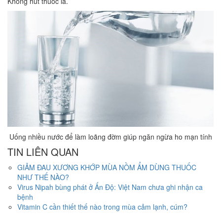
Không hút thuốc lá.
Uống nhiều nước để làm loãng đờm giúp ngăn ngừa ho mạn tính
TIN LIÊN QUAN
GIẢM ĐAU XƯƠNG KHỚP MÙA NỒM ẨM DÙNG THUỐC
NHƯ THẾ NÀO?
Virus Nipah bùng phát ở Ấn Độ: Việt Nam chưa ghi nhận ca
bệnh
Vitamin C cần thiết thế nào trong mùa cảm lạnh, cúm?