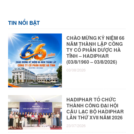
TIN NỔI BẬT
CHÀO MỪNG KỶ NIỆM 66
NĂM THÀNH LẬP CÔNG
TY CỔ PHẦN DƯỢC HÀ
TĨNH – HADIPHAR
(03/8/1960 – 03/8/2026)
03/08/2026
HADIPHAR TỔ CHỨC
THÀNH CÔNG ĐẠI HỘI
CÂU LẠC BỘ HADIPHAR
LẦN THỨ XVII NĂM 2026
23/07/2026