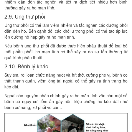
nhiễm dẫn đến tắc nghẽn và tiết ra dịch tiết nhiều hơn bình
thường gây ra ho mạn tính.
2.9. Ung thư phổi
Ung thư phổi có thể làm viêm nhiễm và tắc nghẽn các đường phổi
dẫn đến ho. Bên cạnh đó, các khối u trong phổi có thể tạo áp lực
lên đường hô hấp gây ra ho mạn tính.
Nếu bệnh ung thư phổi đã được thực hiện phẫu thuật để loại bỏ
một phần phổi, ho mạn tính có thể xảy ra do sự tổn thương từ
quá trình phẫu thuật.
2.10. Bệnh lý khác
Suy tim, rối loạn chức năng nuốt và hít thở, cường phế vị, bệnh co
thắt thanh quản, viêm ống tai ngoài có thể gây ra tình trạng ho
kéo dài.
Ngoài các nguyên nhân chính gây ra ho mãn tính vẫn còn một số
bệnh có nguy cơ tiềm ẩn gây nên triệu chứng ho kéo dài như
bệnh xơ năng, xơ phổi vô căn…