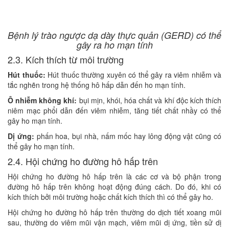
Bệnh lý trào ngược dạ dày thực quản (GERD) có thể
gây ra ho mạn tính
2.3. Kích thích từ môi trường
Hút thuốc:
Hút thuốc thường xuyên có thể gây ra viêm nhiễm và
tắc nghẽn trong hệ thống hô hấp dẫn đến ho mạn tính.
Ô nhiễm không khí:
bụi mịn, khói, hóa chất và khí độc kích thích
niêm mạc phổi dẫn đến viêm nhiễm, tăng tiết chất nhầy có thể
gây ho mạn tính.
Dị ứng:
phấn hoa, bụi nhà, nấm mốc hay lông động vật cũng có
thể gây ho mạn tính.
2.4. Hội chứng ho đường hô hấp trên
Hội chứng ho đường hô hấp trên là các cơ và bộ phận trong
đường hô hấp trên không hoạt động đúng cách. Do đó, khi có
kích thích bởi môi trường hoặc chất kích thích thì có thể gây ho.
Hội chứng ho đường hô hấp trên thường do dịch tiết xoang mũi
sau, thường do viêm mũi vận mạch, viêm mũi dị ứng, tiền sử dị