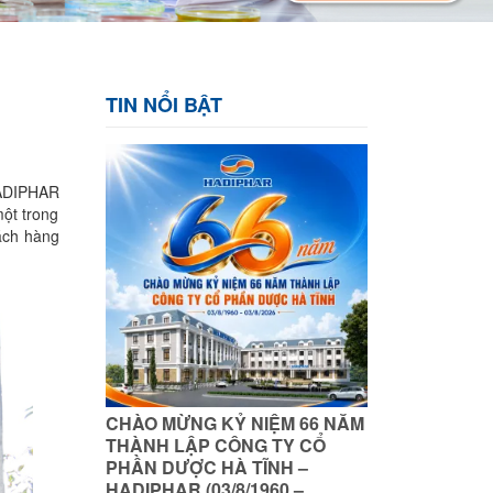
TIN NỔI BẬT
HADIPHAR
ột trong
ách hàng
CHÀO MỪNG KỶ NIỆM 66 NĂM
THÀNH LẬP CÔNG TY CỔ
PHẦN DƯỢC HÀ TĨNH –
HADIPHAR (03/8/1960 –