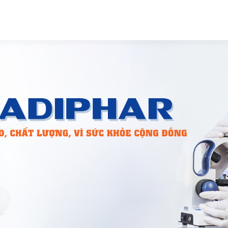
SẢN PHẨM
TIN Y DƯỢC
PHÂN PHỐI
TIN TỨC
CỔ ĐÔ