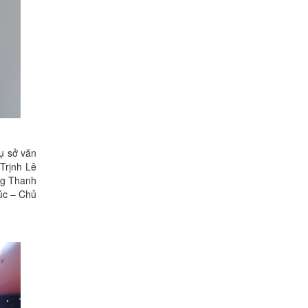
ụ sở văn
Trịnh Lê
ng Thanh
húc – Chủ