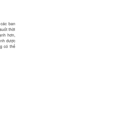
 các ban
uốt thời
ạnh hơn,
ình dược
g có thể