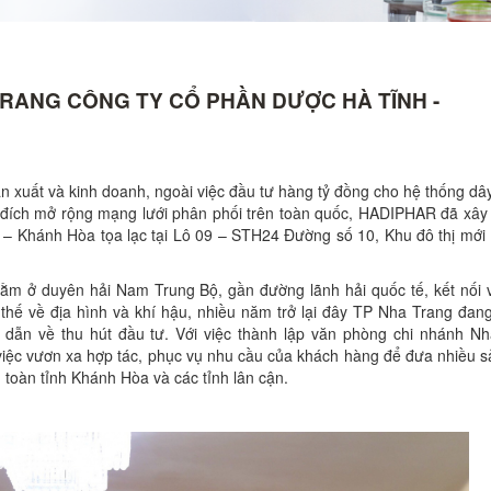
RANG CÔNG TY CỔ PHẦN DƯỢC HÀ TĨNH -
ản xuất và kinh doanh, ngoài việc đầu tư hàng tỷ đồng cho hệ thống d
 đích mở rộng mạng lưới phân phối trên toàn quốc, HADIPHAR đã xây
 – Khánh Hòa tọa lạc tại Lô 09 – STH24 Đường số 10, Khu đô thị mới
m ở duyên hải Nam Trung Bộ, gần đường lãnh hải quốc tế, kết nối v
 thế về địa hình và khí hậu, nhiều năm trở lại đây TP Nha Trang đan
 dẫn về thu hút đầu tư. Với việc thành lập văn phòng chi nhánh Nh
iệc vươn xa hợp tác, phục vụ nhu cầu của khách hàng để đưa nhiều 
n toàn tỉnh Khánh Hòa và các tỉnh lân cận.