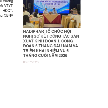
i trương
 và VTYT
ịch HĐQT,
ùng CBNV
HADIPHAR TỔ CHỨC HỘI
NGHỊ SƠ KẾT CÔNG TÁC SẢN
XUẤT KINH DOANH, CÔNG
ĐOÀN 6 THÁNG ĐẦU NĂM VÀ
TRIỂN KHAI NHIỆM VỤ 6
THÁNG CUỐI NĂM 2026
08/07/2026