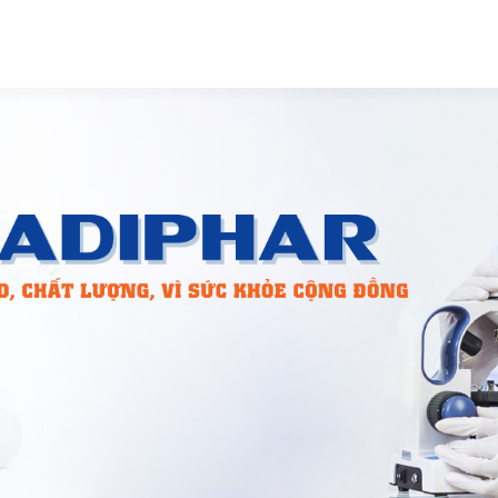
SẢN PHẨM
TIN Y DƯỢC
PHÂN PHỐI
TIN TỨC
CỔ ĐÔ