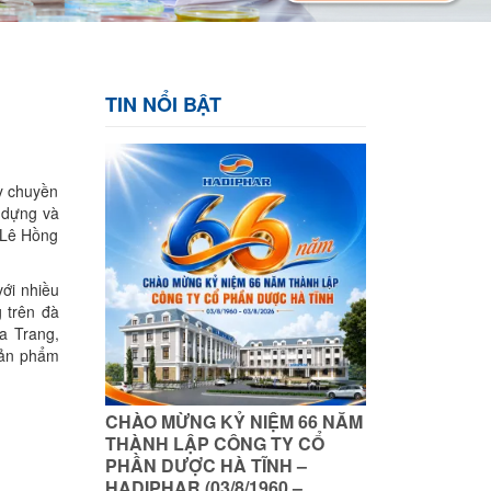
TIN NỔI BẬT
ây chuyền
 dựng và
 Lê Hồng
ới nhiều
g trên đà
a Trang,
sản phẩm
CHÀO MỪNG KỶ NIỆM 66 NĂM
THÀNH LẬP CÔNG TY CỔ
PHẦN DƯỢC HÀ TĨNH –
HADIPHAR (03/8/1960 –