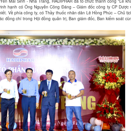
 Yến Mai Sinh - Nha Trang, HADIPHAR đã tổ chức thành công “Lễ kha
, vinh hạnh có Ông Nguyễn Công Đáng – Giám đốc công ty CP Dược
thiết. Về phía công ty, có Thầy thuốc nhân dân Lê Hồng Phúc – Chủ t
ác đồng chí trong Hội đồng quản trị, Ban giám đốc, Ban kiểm soát c