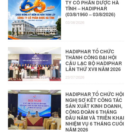
TY CỔ PHẦN DƯỢC HÀ
TĨNH – HADIPHAR
(03/8/1960 – 03/8/2026)
03/08/2026
HADIPHAR TỔ CHỨC
THÀNH CÔNG ĐẠI HỘI
CÂU LẠC BỘ HADIPHAR
LẦN THỨ XVII NĂM 2026
23/07/2026
HADIPHAR TỔ CHỨC HỘI
NGHỊ SƠ KẾT CÔNG TÁC
SẢN XUẤT KINH DOANH,
CÔNG ĐOÀN 6 THÁNG
ĐẦU NĂM VÀ TRIỂN KHAI
NHIỆM VỤ 6 THÁNG CUỐI
NĂM 2026