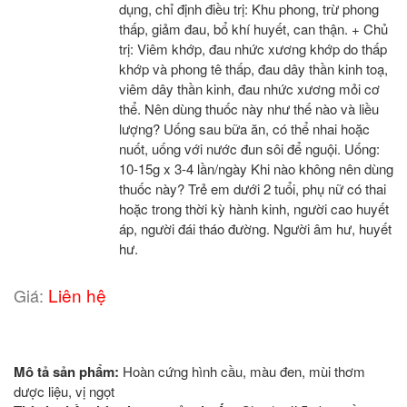
dụng, chỉ định điều trị: Khu phong, trừ phong
thấp, giảm đau, bổ khí huyết, can thận. + Chủ
trị: Viêm khớp, đau nhức xương khớp do thấp
khớp và phong tê thấp, đau dây thần kinh toạ,
viêm dây thần kinh, đau nhức xương mỏi cơ
thể. Nên dùng thuốc này như thế nào và liều
lượng? Uống sau bữa ăn, có thể nhai hoặc
nuốt, uống với nước đun sôi để nguội. Uống:
10-15g x 3-4 lần/ngày Khi nào không nên dùng
thuốc này? Trẻ em dưới 2 tuổi, phụ nữ có thai
hoặc trong thời kỳ hành kinh, người cao huyết
áp, người đái tháo đường. Người âm hư, huyết
hư.
Liên hệ
Giá:
Mô tả sản phẩm:
Hoàn cứng hình cầu, màu đen, mùi thơm
dược liệu, vị ngọt