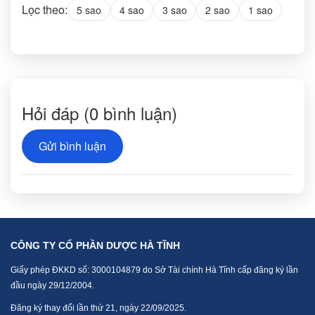
Lọc theo:
5 sao
4 sao
3 sao
2 sao
1 sao
Hỏi đáp
(0 bình luận)
Gửi bình luận
CÔNG TY CỔ PHẦN DƯỢC HÀ TĨNH
Giấy phép ĐKKD số: 3000104879 do Sở Tài chính Hà Tĩnh cấp đăng ký lần
đầu ngày 29/12/2004.
Đăng ký thay đổi lần thứ 21, ngày 22/09/2025.