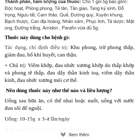
Thành phần, hàm lượng của thuốc:
Cho 1 gói 5g bao gồm:
Độc hoạt, Phòng phong, Tế tân, Tần giao, Tang ký sinh, Đỗ
trọng, Ngưu tất, Cam thảo, Quế, Đương quy, Xuyên khung,
Bạch thược, Can địa hoàng, Nhân sâm, Phục linh, Tá dược: Mật
ong, Đường trắng, Amidon , Parafin vừa đủ 5g.
Thuốc này dùng cho bệnh gì:
Tác dụng, chỉ định điều trị:
Khu phong, trừ phong thấp,
giảm đau, bổ khí huyết, can thận.
+ Chủ trị: Viêm khớp, đau nhức xương khớp do thấp khớp
và phong tê thấp, đau dây thần kinh toạ, viêm dây thần
kinh, đau nhức xương mỏi cơ thể
.
Nên dùng thuốc này như thế nào và liều lượng?
Uống sau bữa ăn, có thể nhai hoặc nuốt, uống với nước
đun sôi để nguội.
Uống: 10-15g x 3-4 lần/ngày
Khi nào không nên dùng thuốc này?
Xem thêm