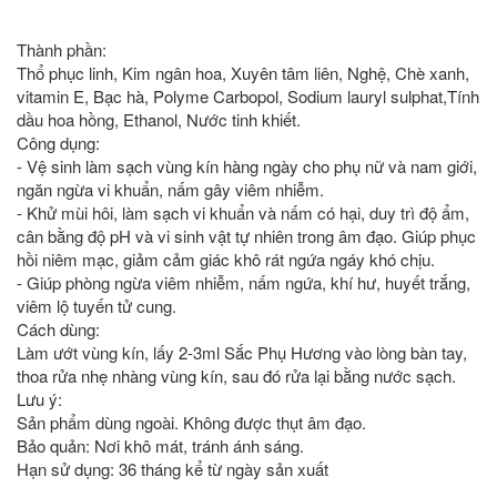
Thành phần:
Thổ phục linh, Kim ngân hoa, Xuyên tâm liên, Nghệ, Chè xanh,
vitamin E, Bạc hà, Polyme Carbopol, Sodium lauryl sulphat,Tính
dầu hoa hồng, Ethanol, Nước tinh khiết.
Công dụng:
- Vệ sinh làm sạch vùng kín hàng ngày cho phụ nữ và nam giới,
ngăn ngừa vi khuẩn, nấm gây viêm nhiễm.
- Khử mùi hôi, làm sạch vi khuẩn và nấm có hại, duy trì độ ẩm,
cân bằng độ pH và vi sinh vật tự nhiên trong âm đạo. Giúp phục
hồi niêm mạc, giảm cảm giác khô rát ngứa ngáy khó chịu.
- Giúp phòng ngừa viêm nhiễm, nấm ngứa, khí hư, huyết trắng,
viêm lộ tuyến tử cung.
Cách dùng:
Làm ướt vùng kín, lấy 2-3ml Sắc Phụ Hương vào lòng bàn tay,
thoa rửa nhẹ nhàng vùng kín, sau đó rửa lại bằng nước sạch.
Lưu ý:
Sản phẩm dùng ngoài. Không được thụt âm đạo.
Bảo quản: Nơi khô mát, tránh ánh sáng.
Hạn sử dụng: 36 tháng kể từ ngày sản xuất