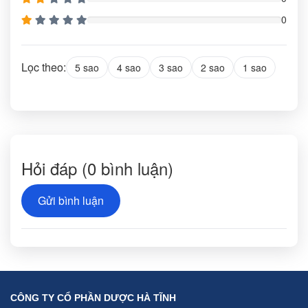
0
Lọc theo:
5 sao
4 sao
3 sao
2 sao
1 sao
Hỏi đáp
(0 bình luận)
Gửi bình luận
CÔNG TY CỔ PHẦN DƯỢC HÀ TĨNH