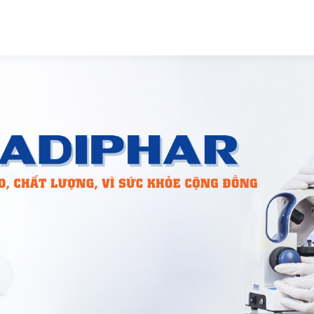
SẢN PHẨM
TIN Y DƯỢC
PHÂN PHỐI
TIN TỨC
CỔ ĐÔ