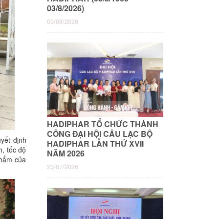
03/8/2026)
03/08/2026
HADIPHAR TỔ CHỨC THÀNH
CÔNG ĐẠI HỘI CÂU LẠC BỘ
yết định
HADIPHAR LẦN THỨ XVII
, tốc độ
NĂM 2026
phẩm của
23/07/2026