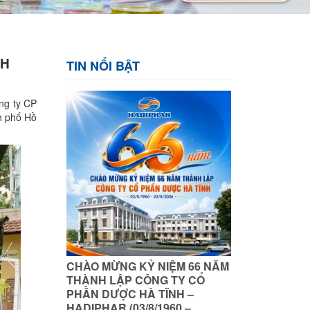
NH
TIN NỔI BẬT
ng ty CP
h phố Hồ
CHÀO MỪNG KỶ NIỆM 66 NĂM
THÀNH LẬP CÔNG TY CỔ
PHẦN DƯỢC HÀ TĨNH –
HADIPHAR (03/8/1960 –