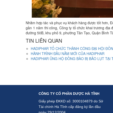
Nhằm hợp tác và phục vụ khách hàng được tốt hơn, Đ
gần 1 năm thi công, Công ty tổ chức khai trương địa
đường 50B, khu phố 9, phường Tân Tạo, Quận Bình Tâ
TIN LIÊN QUAN
HADIPHAR TỔ CHỨC THÀNH CÔNG ĐẠI HỘI ĐỒ
HÀNH TRÌNH ĐẦU NĂM MỚI CỦA HADIPHAR
HADIPHAR ỦNG HỘ ĐỒNG BÀO BỊ BÃO LỤT TẠI T
CÔNG TY CỔ PHẦN DƯỢC HÀ TĨNH
Giấy phép ĐKKD số: 3000104879 do Sở
Tài chính Hà Tĩnh cấp đăng ký lần đầu
ngày 29/12/2004.