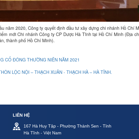
ầu năm 2020, Công ty quyết định đầu tư xây dựng chi nhánh Hồ Chí M
 điểm mới Chi nhánh Công ty CP Dược Hà Tĩnh tại Hồ Chí Minh (Địa ch
n, thành phố Hồ Chí Minh).
NG CỔ ĐÔNG THƯỜNG NIÊN NĂM 2021
HÔN LỘC NỘI – THẠCH XUÂN - THẠCH HÀ – HÀ TĨNH.
LIÊN HỆ
167 Hà Huy Tập - Phường Thành Sen - Tỉnh
Hà Tĩnh - Việt Nam